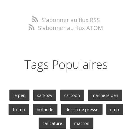
S'abonner au flux RSS
S'abonner au flux ATOM
Tags Populaires
le pen
sarkozy
cartoon
marine le pen
trump
hollande
dessin de presse
ump
caricature
macron