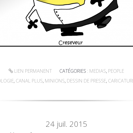
LIEN PERMANENT
CATÉGORIES :
MEDIAS
,
PEOPLE
LOGIE
,
CANAL PLUS
,
MINIONS
,
DESSIN DE PRESSE
,
CARICATUR
24
juil. 2015