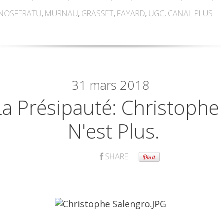
NOSFERATU
,
MURNAU
,
GRASSET
,
FAYARD
,
UGC
,
CANAL PLUS
31
mars 2018
La Présipauté: Christoph
N'est Plus.
SHARE