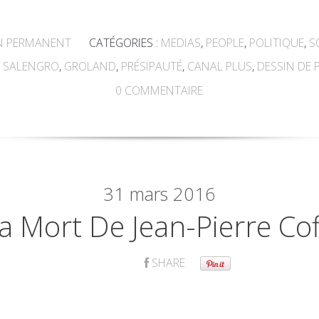
N PERMANENT
CATÉGORIES :
MEDIAS
,
PEOPLE
,
POLITIQUE
,
S
 SALENGRO
,
GROLAND
,
PRÉSIPAUTÉ
,
CANAL PLUS
,
DESSIN DE 
0
COMMENTAIRE
31
mars 2016
a Mort De Jean-Pierre Cof
SHARE