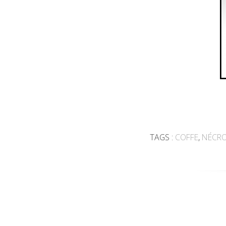
TAGS :
COFFE
,
NÉCRO