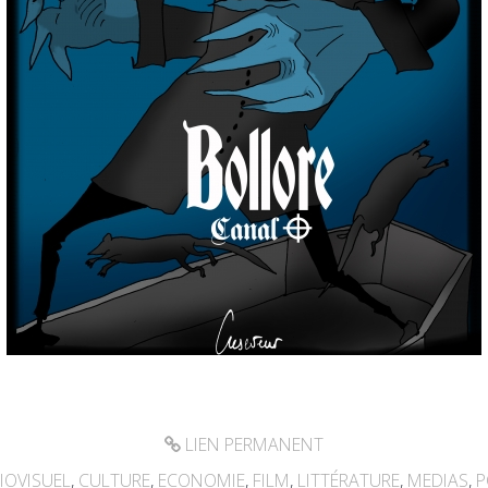
LIEN PERMANENT
IOVISUEL
,
CULTURE
,
ECONOMIE
,
FILM
,
LITTÉRATURE
,
MEDIAS
,
P