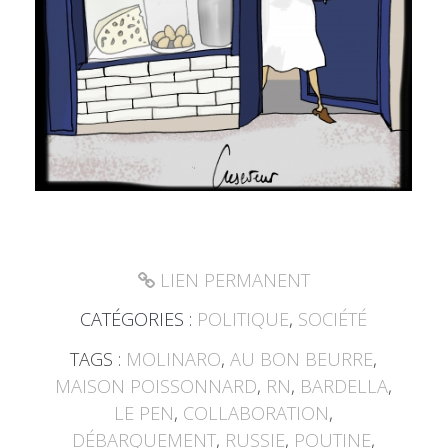
LIEN PERMANENT
CATÉGORIES :
POLITIQUE
,
SOCIÉTÉ
TAGS :
MOLINARO
,
AU BON BEURRE
,
MAISON POISSONNARD
,
RN
,
BARDELLA
,
LE PEN
,
COLLABORATION
,
DÉBARQUEMENT
,
RUSSIE
,
POUTINE
,