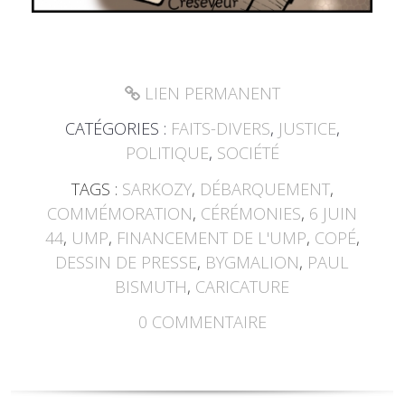
LIEN PERMANENT
CATÉGORIES :
FAITS-DIVERS
,
JUSTICE
,
POLITIQUE
,
SOCIÉTÉ
TAGS :
SARKOZY
,
DÉBARQUEMENT
,
COMMÉMORATION
,
CÉRÉMONIES
,
6 JUIN
44
,
UMP
,
FINANCEMENT DE L'UMP
,
COPÉ
,
DESSIN DE PRESSE
,
BYGMALION
,
PAUL
BISMUTH
,
CARICATURE
0
COMMENTAIRE