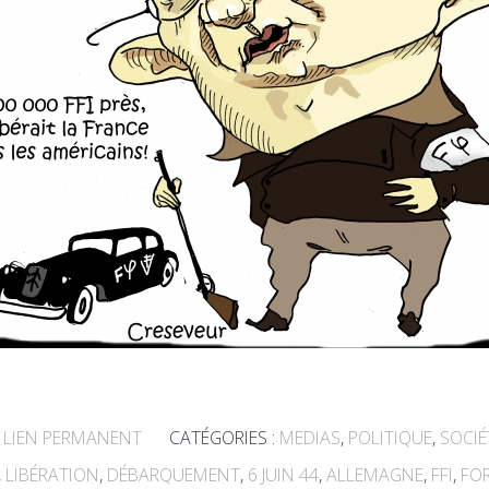
LIEN PERMANENT
CATÉGORIES :
MEDIAS
,
POLITIQUE
,
SOCIÉ
,
LIBÉRATION
,
DÉBARQUEMENT
,
6 JUIN 44
,
ALLEMAGNE
,
FFI
,
FOR