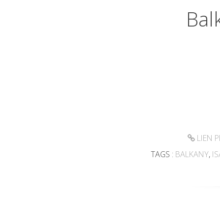
Bal
LIEN 
TAGS :
BALKANY
,
IS