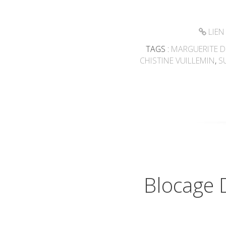
LIEN
TAGS :
MARGUERITE 
CHISTINE VUILLEMIN
,
S
Blocage D