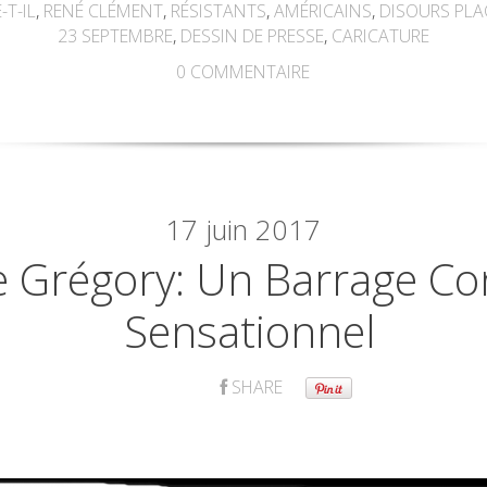
-T-IL
,
RENÉ CLÉMENT
,
RÉSISTANTS
,
AMÉRICAINS
,
DISOURS PLA
23 SEPTEMBRE
,
DESSIN DE PRESSE
,
CARICATURE
0
COMMENTAIRE
17
juin 2017
re Grégory: Un Barrage Co
Sensationnel
SHARE