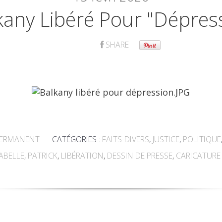
kany Libéré Pour "dépres
SHARE
PERMANENT
CATÉGORIES :
FAITS-DIVERS
,
JUSTICE
,
POLITIQUE
ABELLE
,
PATRICK
,
LIBÉRATION
,
DESSIN DE PRESSE
,
CARICATURE