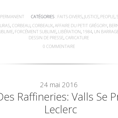
 PERMANENT
CATÉGORIES :
FAITS-DIVERS
,
JUSTICE
,
PEOPLE
,
DURAS
,
CORBEAU
,
CORBEAUX
,
AFFAIRE DU PETIT GRÉGORY
,
BER
UBLIME
,
FORCÉMENT SUBLIME
,
LIBÉRATION
,
1984
,
UN BARRAGE
DESSIN DE PRESSE
,
CARICATURE
0
COMMENTAIRE
24
mai 2016
es Raffineries: Valls Se 
Leclerc