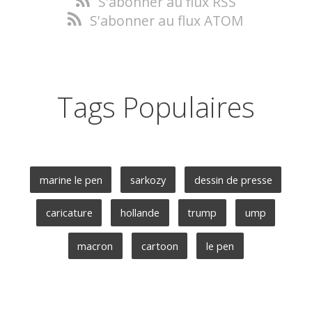
S'abonner au flux RSS
S'abonner au flux ATOM
Tags Populaires
marine le pen
sarkozy
dessin de presse
caricature
hollande
trump
ump
macron
cartoon
le pen