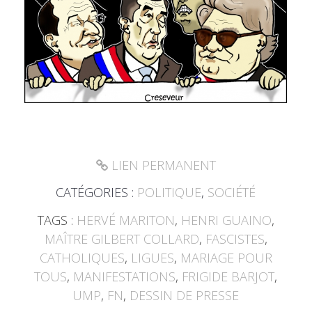
LIEN PERMANENT
CATÉGORIES :
POLITIQUE
,
SOCIÉTÉ
TAGS :
HERVÉ MARITON
,
HENRI GUAINO
,
MAÎTRE GILBERT COLLARD
,
FASCISTES
,
CATHOLIQUES
,
LIGUES
,
MARIAGE POUR
TOUS
,
MANIFESTATIONS
,
FRIGIDE BARJOT
,
UMP
,
FN
,
DESSIN DE PRESSE