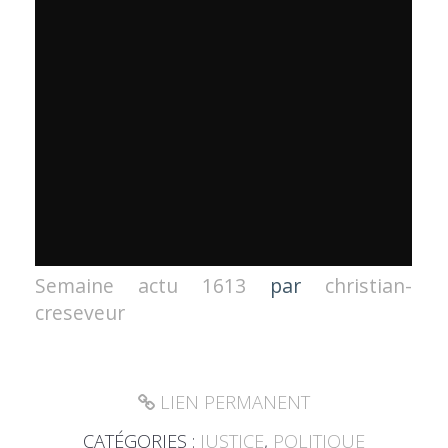
Semaine actu 1613
par
christian-
creseveur
LIEN PERMANENT
CATÉGORIES :
JUSTICE
,
POLITIQUE