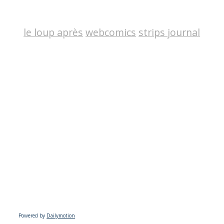
le loup après
webcomics
strips journal
Powered by
Dailymotion