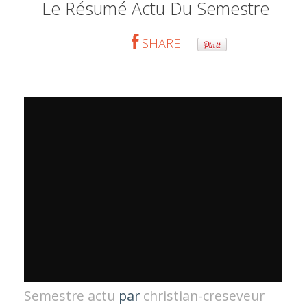
Le Résumé Actu Du Semestre
SHARE
Semestre actu
par
christian-creseveur