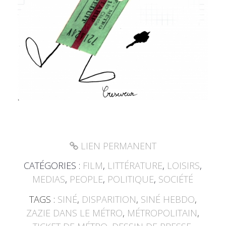
LIEN PERMANENT
CATÉGORIES :
FILM
,
LITTÉRATURE
,
LOISIRS
,
MEDIAS
,
PEOPLE
,
POLITIQUE
,
SOCIÉTÉ
TAGS :
SINÉ
,
DISPARITION
,
SINÉ HEBDO
,
ZAZIE DANS LE MÉTRO
,
MÉTROPOLITAIN
,