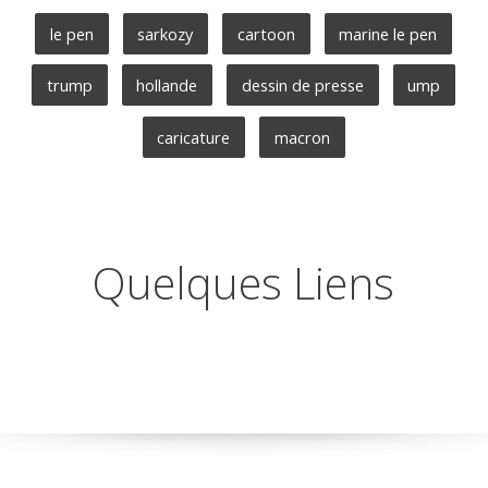
le pen
sarkozy
cartoon
marine le pen
trump
hollande
dessin de presse
ump
caricature
macron
Quelques Liens