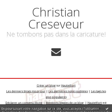
Christian
Creseveur
Ne tombons pas dans la caricature!
Créer un blog
sur
Hautetfort
Les derniers blogs mis à jour
|
Les dernières notes publiées
|
Les tags les
plus populaires
Déclarer un contenu illicite
|
Mentions légales de ce blog
|
Hautetfort
est
En poursuivant votre navigation sur ce site, vous acceptez l'utilisation
une marque déposée de la société talkSpirit | Créez votre
blog
!