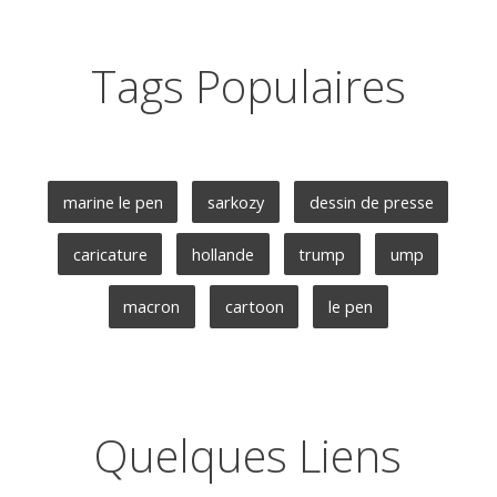
Tags Populaires
marine le pen
sarkozy
dessin de presse
caricature
hollande
trump
ump
macron
cartoon
le pen
Quelques Liens