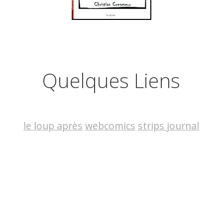
Quelques Liens
le loup après
webcomics
strips journal