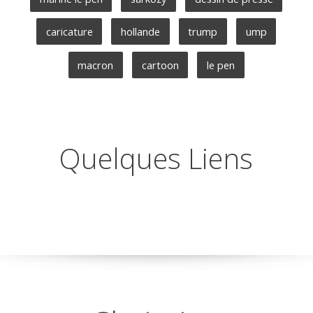
caricature
hollande
trump
ump
macron
cartoon
le pen
Quelques Liens