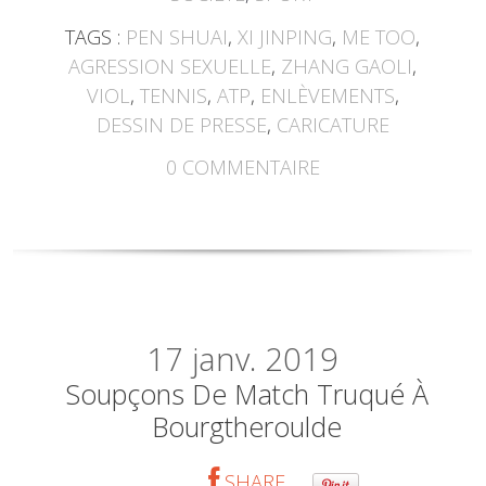
TAGS :
PEN SHUAI
,
XI JINPING
,
ME TOO
,
AGRESSION SEXUELLE
,
ZHANG GAOLI
,
VIOL
,
TENNIS
,
ATP
,
ENLÈVEMENTS
,
DESSIN DE PRESSE
,
CARICATURE
0
COMMENTAIRE
17
janv. 2019
Soupçons De Match Truqué À
Bourgtheroulde
SHARE