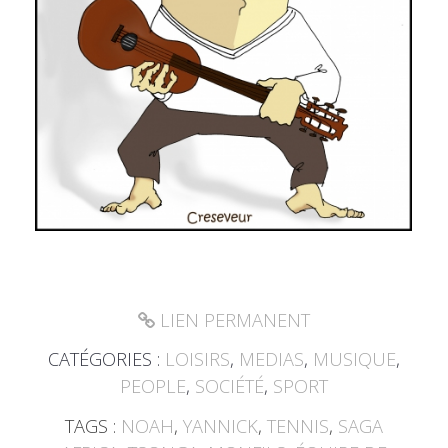
LIEN PERMANENT
CATÉGORIES :
LOISIRS
,
MEDIAS
,
MUSIQUE
,
PEOPLE
,
SOCIÉTÉ
,
SPORT
TAGS :
NOAH
,
YANNICK
,
TENNIS
,
SAGA