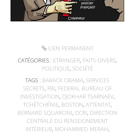
LIEN PERMANENT
CATÉGORIES :
ETRANGER
,
FAITS-DIVERS
,
POLITIQUE
,
SOCIÉTÉ
TAGS :
BARACK OBAMA
,
SERVICES
SECRETS
,
FBI
,
FEDERAL BUREAU OF
INVESTIGATION
,
DJOKHAR TSARNAEV
,
TCHÉTCHÉNIE
,
BOSTON
,
ATTENTAT
,
BERNARD SQUARCINI
,
DCRI
,
DIRECTION
CENTRALE DU RENSEIGNEMENT
INTÉRIEUR
,
MOHAMMED MERAH
,