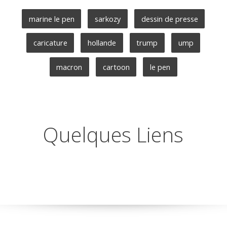
marine le pen
sarkozy
dessin de presse
caricature
hollande
trump
ump
macron
cartoon
le pen
Quelques Liens