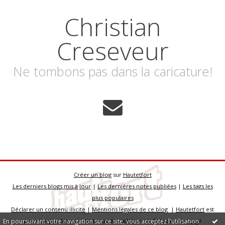
Christian
Creseveur
Ne tombons pas dans la caricature!
Créer un blog
sur
Hautetfort
Les derniers blogs mis à jour
|
Les dernières notes publiées
|
Les tags les
plus populaires
Déclarer un contenu illicite
|
Mentions légales de ce blog
|
Hautetfort
est
En poursuivant votre navigation sur ce site, vous acceptez l'utilisation
une marque déposée de la société talkSpirit | Créez votre
blog
!