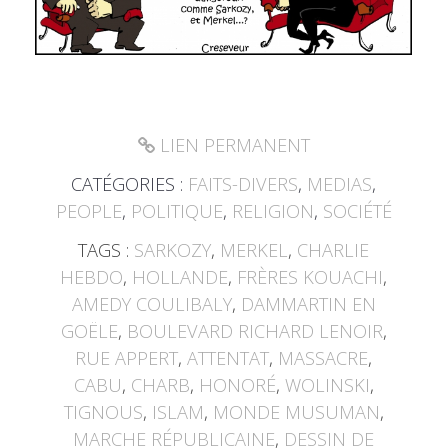
LIEN PERMANENT
CATÉGORIES :
FAITS-DIVERS
,
MEDIAS
,
PEOPLE
,
POLITIQUE
,
RELIGION
,
SOCIÉTÉ
TAGS :
SARKOZY
,
MERKEL
,
CHARLIE
HEBDO
,
HOLLANDE
,
FRÈRES KOUACHI
,
AMEDY COULIBALY
,
DAMMARTIN EN
GOËLE
,
BOULEVARD RICHARD LENOIR
,
RUE APPERT
,
ATTENTAT
,
MASSACRE
,
CABU
,
CHARB
,
HONORÉ
,
WOLINSKI
,
TIGNOUS
,
ISLAM
,
MONDE MUSUMAN
,
MARCHE RÉPUBLICAINE
,
DESSIN DE