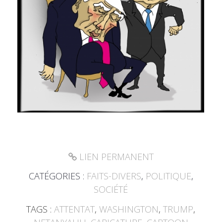
LIEN PERMANENT
CATÉGORIES :
FAITS-DIVERS
,
POLITIQUE
,
SOCIÉTÉ
TAGS :
ATTENTAT
,
WASHINGTON
,
TRUMP
,