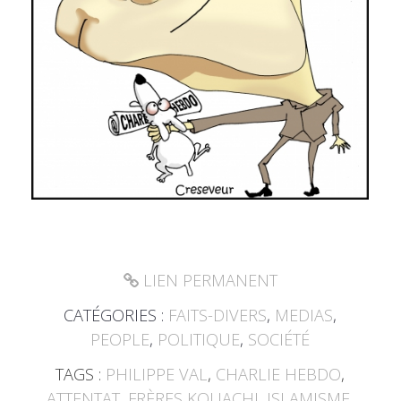
LIEN PERMANENT
CATÉGORIES :
FAITS-DIVERS
,
MEDIAS
,
PEOPLE
,
POLITIQUE
,
SOCIÉTÉ
TAGS :
PHILIPPE VAL
,
CHARLIE HEBDO
,
ATTENTAT
,
FRÈRES KOUACHI
,
ISLAMISME
,