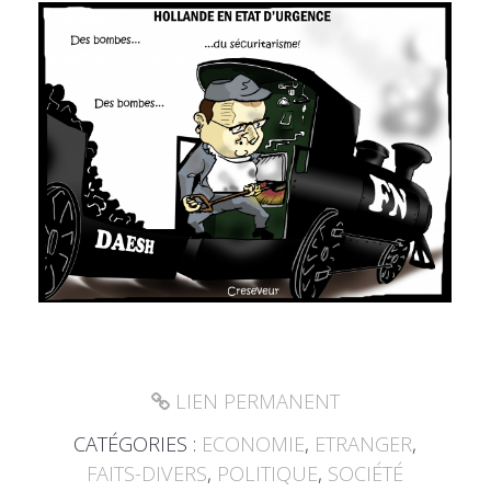
LIEN PERMANENT
CATÉGORIES :
ECONOMIE
,
ETRANGER
,
FAITS-DIVERS
,
POLITIQUE
,
SOCIÉTÉ