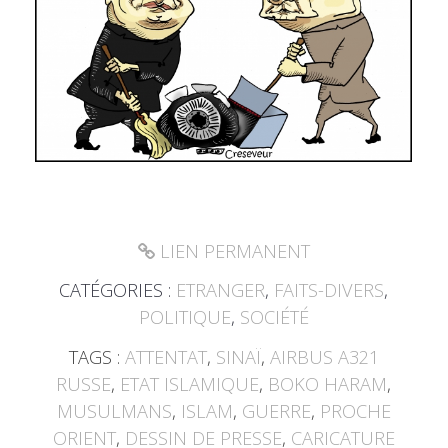
LIEN PERMANENT
CATÉGORIES :
ETRANGER
,
FAITS-DIVERS
,
POLITIQUE
,
SOCIÉTÉ
TAGS :
ATTENTAT
,
SINAÏ
,
AIRBUS A321
RUSSE
,
ETAT ISLAMIQUE
,
BOKO HARAM
,
MUSULMANS
,
ISLAM
,
GUERRE
,
PROCHE
ORIENT
,
DESSIN DE PRESSE
,
CARICATURE