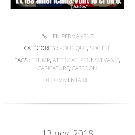
LIEN PERMANENT
CATÉGORIES :
POLITIQUE
,
SOCIÉTÉ
TAGS :
TRUMP
,
ATTENTAT
,
PENNSYLVANIE
,
CARICATURE
,
CARTOON
0
COMMENTAIRE
13
nov. 2018