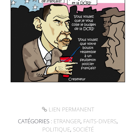
LIEN PERMANENT
CATÉGORIES :
ETRANGER
,
FAITS-DIVERS
,
POLITIQUE
,
SOCIÉTÉ