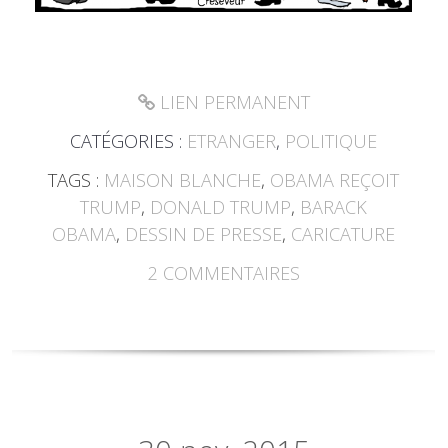
LIEN PERMANENT
CATÉGORIES :
ETRANGER
,
POLITIQUE
TAGS :
MAISON BLANCHE
,
OBAMA REÇOIT
TRUMP
,
DONALD TRUMP
,
BARACK
OBAMA
,
DESSIN DE PRESSE
,
CARICATURE
2
COMMENTAIRES