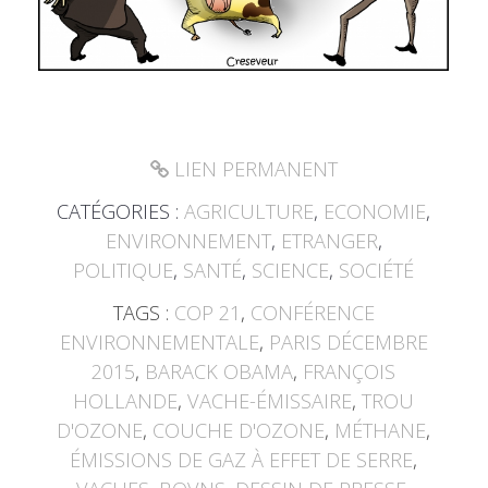
LIEN PERMANENT
CATÉGORIES :
AGRICULTURE
,
ECONOMIE
,
ENVIRONNEMENT
,
ETRANGER
,
POLITIQUE
,
SANTÉ
,
SCIENCE
,
SOCIÉTÉ
TAGS :
COP 21
,
CONFÉRENCE
ENVIRONNEMENTALE
,
PARIS DÉCEMBRE
2015
,
BARACK OBAMA
,
FRANÇOIS
HOLLANDE
,
VACHE-ÉMISSAIRE
,
TROU
D'OZONE
,
COUCHE D'OZONE
,
MÉTHANE
,
ÉMISSIONS DE GAZ À EFFET DE SERRE
,