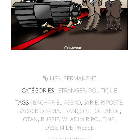
LIEN PERMANENT
CATÉGORIES :
ETRANGER
,
POLITIQUE
TAGS :
BACHAR EL ASSAD
,
SYRIE
,
RIPOSTE
,
BARACK OBAMA
,
FRANÇOIS HOLLANDE
,
OTAN
,
RUSSIE
,
WLADIMIR POUTINE
,
DESSIN DE PRESSE