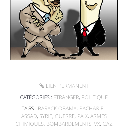
LIEN PERMANENT
CATÉGORIES :
ETRANGER
,
POLITIQUE
TAGS :
BARACK OBAMA
,
BACHAR EL
ASSAD
,
SYRIE
,
GUERRE
,
PAIX
,
ARMES
CHIMIQUES
,
BOMBARDEMENTS
,
VX
,
GAZ