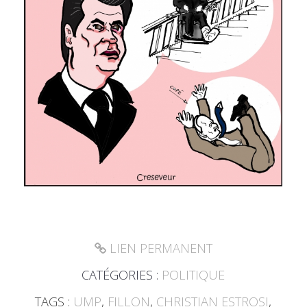
LIEN PERMANENT
CATÉGORIES :
POLITIQUE
TAGS :
UMP
,
FILLON
,
CHRISTIAN ESTROSI
,