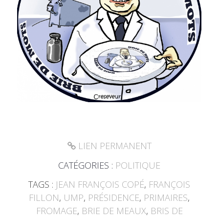
LIEN PERMANENT
CATÉGORIES :
POLITIQUE
TAGS :
JEAN FRANÇOIS COPÉ
,
FRANÇOIS
FILLON
,
UMP
,
PRÉSIDENCE
,
PRIMAIRES
,
FROMAGE
,
BRIE DE MEAUX
,
BRIS DE