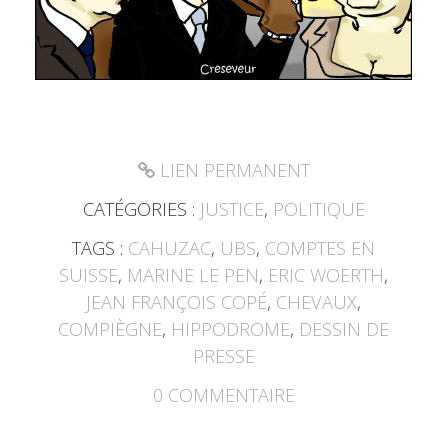
LIEN PERMANENT
CATÉGORIES :
JUSTICE
,
POLITIQUE
TAGS :
CAHUZAC
,
UBS
,
COMPTES EN
SUISSE
,
MARINE LE PEN
,
ERIC WOERTH
,
JEAN FRANÇOIS COPÉ
,
CHEVAUX
,
COMPIÈGNE
,
HIPPODROME
,
DESSIN DE
PRESSE
0
COMMENTAIRE