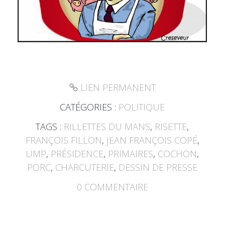
LIEN PERMANENT
CATÉGORIES :
POLITIQUE
TAGS :
RILLETTES DU MANS
,
RISETTE
,
FRANÇOIS FILLON
,
JEAN FRANÇOIS COPÉ
,
UMP
,
PRÉSIDENCE
,
PRIMAIRES
,
COCHON
,
PORC
,
CHARCUTERIE
,
DESSIN DE PRESSE
0
COMMENTAIRE