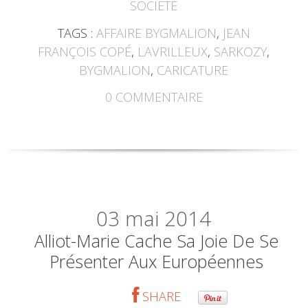
SOCIÉTÉ
TAGS :
AFFAIRE BYGMALION
,
JEAN
FRANÇOIS COPÉ
,
LAVRILLEUX
,
SARKOZY
,
BYGMALION
,
CARICATURE
0
COMMENTAIRE
03
mai 2014
Alliot-Marie Cache Sa Joie De Se
Présenter Aux Européennes
SHARE