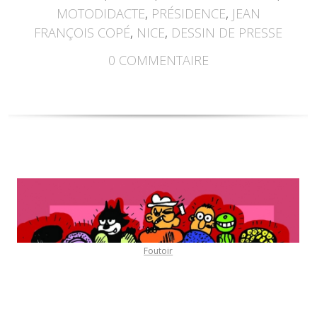
MOTODIDACTE
,
PRÉSIDENCE
,
JEAN
FRANÇOIS COPÉ
,
NICE
,
DESSIN DE PRESSE
0
COMMENTAIRE
Foutoir