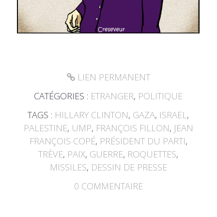
LIEN PERMANENT
CATÉGORIES :
ETRANGER
,
POLITIQUE
TAGS :
HILLARY CLINTON
,
GAZA
,
ISRAËL
,
PALESTINE
,
UMP
,
FRANÇOIS FILLON
,
JEAN
FRANÇOIS COPÉ
,
PRÉSIDENT DU PARTI
,
TRÈVE
,
PAIX
,
GUERRE
,
ROQUETTES
,
MISSILES
,
DESSIN DE PRESSE
0
COMMENTAIRE